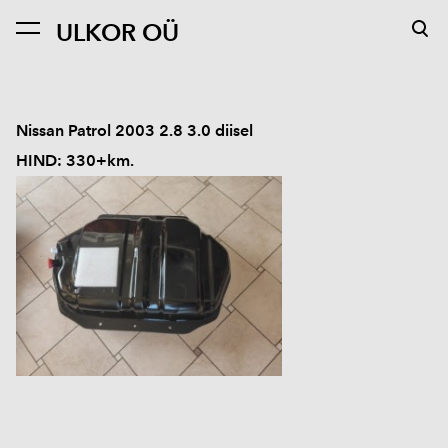
ULKOR OÜ
lisati ostukorvi.
Vaata ostukorvi
Nissan Patrol 2003 2.8 3.0 diisel
HIND: 330+km.