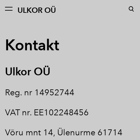
ULKOR OÜ
lisati ostukorvi.
Vaata ostukorvi
Kontakt
Ulkor OÜ
Reg. nr 14952744
VAT nr. EE102248456
Võru mnt 14, Ülenurme 61714