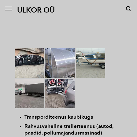
ULKOR OÜ
lisati ostukorvi.
Vaata ostukorvi
Transporditeenus kaubikuga
Rahvusvaheline treilerteenus (autod,
paadid, põllumajandusmasinad)