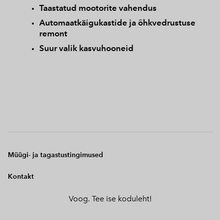
Taastatud mootorite vahendus
Automaatkäigukastide ja õhkvedrustuse
remont
Suur valik kasvuhooneid
Müügi- ja tagastustingimused
Kontakt
Voog. Tee ise koduleht!